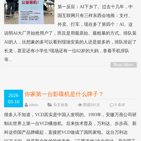
第一反应：AI下乡了。过去十几年，中
国互联网只有三样东西会地推：支付、
外卖、打车，现在多了第四个：AI。这
说明AI大厂开始抢用户了，而且是用最原始、最粗暴的方式。排队装
AI的人，比想象的多可以看到现场安装的人还是挺多的，排队排起了
长龙，甚至还有小学生?现场还有一位62岁的大妈，拿着手机排队
等...
Read More
>
你家第一台影碟机是什么牌子？
2026
03-10
admin
杂文收集
围观841次
0 条评
论
很多人不知道，VCD其实是中国人发明的。1993年，安徽万燕公司研
制出世界上第一台VCD播放机。后来技术普及，万利达、步步高、新
科这些国产品牌崛起，直接把VCD做成了国民家电。这台万利达