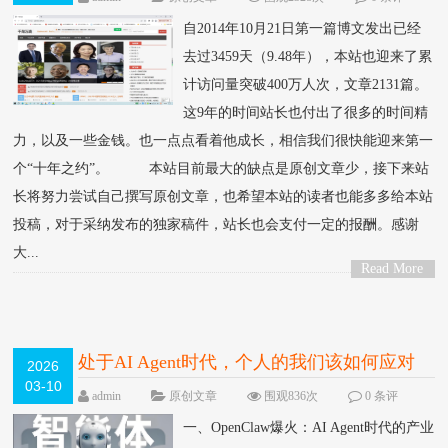
论
自2014年10月21日第一篇博文发出已经
去过3459天（9.48年），本站也迎来了累
计访问量突破400万人次，文章2131篇。
这9年的时间站长也付出了很多的时间精
力，以及一些金钱。也一点点看着他成长，相信我们很快能迎来第一
个“十年之约”。 本站目前最大的缺点是原创文章少，接下来站
长将努力尝试自己撰写原创文章，也希望本站的读者也能多多给本站
投稿，对于采纳发布的独家稿件，站长也会支付一定的报酬。感谢
大...
Read More
>
处于AI Agent时代，个人的我们该如何应对
2026
03-10
NEW
admin
原创文章
围观836次
0 条评
论
一、OpenClaw爆火：AI Agent时代的产业