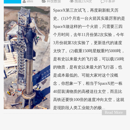
allen
科技数据
围观2324次
0 条评
论
SpaceX第三次试飞，再度刷新航天历
史。(1)3个月造一台火箭其实最厉害的是
SpaceX做这样的一个火箭，只需要三四
个月时间，去年11月份第2次实验，今年
3月份就第3次实验了，更新迭代的速度
太快了。(2)载重150吨星舰重约5000吨，
是有史以来最大的飞行器，可以载150吨
的物质，是有史以来最大的飞行器，也
是成本最低的。可能大家对这个没概
念，你想象一下，相当于SpaceX把一栋
40层装满物质的高楼送往太空，而且比
高铁还要快100倍的速度冲向太空，这就
是现阶段人类工业能力的极...
Read More
>