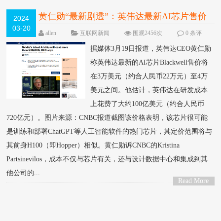
黄仁勋“最新剧透”：英伟达最新AI芯片售价
2024
03-20
将超22万元！研发成本花费超700亿元
allen
互联网新闻
围观2456次
0 条评
论
据媒体3月19日报道，英伟达CEO黄仁勋
称英伟达最新的AI芯片Blackwell售价将
在3万美元（约合人民币22万元）至4万
美元之间。他估计，英伟达在研发成本
上花费了大约100亿美元（约合人民币
720亿元）。图片来源：CNBC报道截图该价格表明，该芯片很可能
是训练和部署ChatGPT等人工智能软件的热门芯片，其定价范围将与
其前身H100（即Hopper）相似。黄仁勋诉CNBC的Kristina
Partsinevilos，成本不仅与芯片有关，还与设计数据中心和集成到其
他公司的...
Read More
>