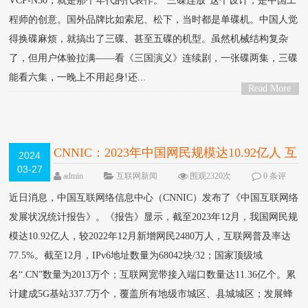
VCP-N30，就是那个年代的代表作。"三碟连放"这个设计，是中国工
程师的创意。国外品牌比如索尼、松下，当时都是单碟机。中国人觉
得换碟麻烦，就搞出了三碟、甚至五碟的机型。虽然机械结构复杂
了，但用户体验拉满——看《三国演义》连续剧，一张碟两集，三碟
能看六集，一晚上不用起身!还...
Read More
>
CNNIC：2023年中国网民规模达10.92亿人 互
2024
03-27
联网普及率77.5%
admin
互联网新闻
围观2320次
0 条评
论
近日消息，中国互联网络信息中心（CNNIC）发布了《中国互联网络
发展状况统计报告》。《报告》显示，截至2023年12月，我国网民规
模达10.92亿人，较2022年12月新增网民2480万人，互联网普及率达
77.5%。截至12月，IPv6地址数量为68042块/32；国家顶级域
名“.CN”数量为2013万个；互联网宽带接入端口数量达11.36亿个。累
计建成5G基站337.7万个，覆盖所有地级市城区、县城城区；发展蜂