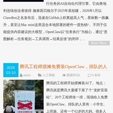
行任务的AI自动化代理引擎。它由奥地
利连续创业者彼得·施泰因贝格尔于2025年底创建，2026年1月以
Clawdbot之名发布后，迅速在GitHub上积累超高人气，星标数一路飙
升，甚至让Mac mini这类适合本地部署的硬件一度热销^。不同于仅
能提供内容建议的大模型，OpenClaw以“任务执行”为核心，通过“意
图解析→任务规划→工具调用→结果反馈”的闭环，...
Read More
>
腾讯工程师摆摊免费装OpenClaw，排队的人
2026
03-10
有小学生还有大妈
admin
人工智能
围观895次
0 条评
论
腾讯的工程师开始摆摊装AI了。地点：
腾讯就是腾讯大厦楼下座了个“龙虾安装
站”。20个工程师坐一排，现场给人免费
装OpenClaw。排队的人里有：小学生、
上班族、还有一个62岁的大妈。很多人