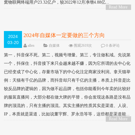
窝物联网终端用户23.32亿户，较2022年12月净增4.88亿...
Read More
>
2024年自媒体一定要做的三个方向
2024
03-20
allen
自媒体
围观2619次
0 条评论
第一，抖音保不死。第二，视频号增量。第三，专注做私域。先说第
一个，抖保住，抖音接下来只会越来越不赚，因为它所谓的去中心化
已经变成了中心化，存量市场下的中心化注定商家没利润。拿天猫举
例：天猫有千亿的品牌，而抖音却只有千亿的主播，本质上抖音是比
较反品牌的逻辑的，因为做不起品牌，包括你能看到今年卖的比较好
的服装直播间，大部分都在做大牌的平替，你会发现这条路是没有品
牌的顶流的，只有主播的顶流。其实主播的性质其实是渠道、人设、
IP，本质就是渠道，比如说董宇辉、罗永浩等等，这些都是渠道能...
Read More
>