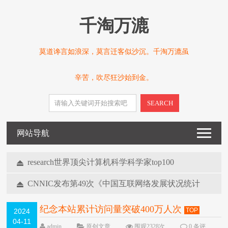
千淘万漉
莫道谗言如浪深，莫言迁客似沙沉。千淘万漉虽
辛苦，吹尽狂沙始到金。
SEARCH
网站导航
research世界顶尖计算机科学科学家top100
2022-03-02
CNNIC发布第49次《中国互联网络发展状况统计
报告》
2022-03-15
纪念本站累计访问量突破400万人次
TOP
2024
04-11
admin
原创文章
围观2328次
0 条评