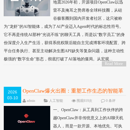
地震2026年初，开源项目OpenClaw以迅
雷不及掩耳之势席卷全球科技圈，从硅
谷极客圈到国内开发者社区，这只被称
为“龙虾”的AI智能体，成为了AI产业迈入Agent时代的标志性符号。
它不再是传统AI那种“光说不练”的聊天工具，而是以“数字员工”的身
份深度介入生产生活，获得系统权限后能自主完成博客环境配置、跨
平台任务执行、甚至主动解决生图API缺失等复杂问题，这种主动性
极强的“数字生命”形态，彻底打破了AI落地的僵局。从宏观...
Read More
>
OpenClaw爆火出圈：重塑工作生态的智能革
2026
03-10
命
NEW
admin
人工智能
围观819次
0 条评
论
一、OpenClaw：从工具到工作伙伴的跨
越OpenClaw并非传统意义上的AI聊天机
器人，而是一款开源、本地优先、可执