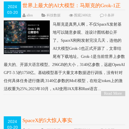
世界上最大的AI大模型：马斯克的Grok-1正
2024
03-20
式开源
allen
科技数据
围观2406次
0 条评
论
马斯克是真男人啊，不仅SpaceX发射基
地可以随意参观、连设计图纸都公开
了。SpaceX刚刚发射完没几天，连他的
AI大模型Grok-1也正式开源了，文章结
尾有下载地址。Grok-1是当前世界上参数
最大的、开源大语言模型。296GB的大小，3140亿参数，远超OpenAI
GPT-3.5的1750亿。基础模型基于大量文本数据进行训练，没有针对
任何具体任务进行微调;3140亿参数的MoE模型，在给定token上的激
活权重为25%;2023年10月，xAI使用JAX库和Rust语言...
Read More
>
SpaceX的5大惊人事实
2024
03-20