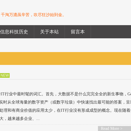
。千淘万漉虽辛苦，吹尽狂沙始到金。
信息科技历史
关于本站
留言本
NEW
个IT行业中最时髦的词汇。首先，大数据不是什么完完全全的新生事物，Goo
le实时从全球海量的数字资产（或数字垃圾）中快速找出最可能的答案，呈
处理和有商业价值的应用太少，在IT行业没有形成成型的概念。现在随着
，越来越多企业、...
Read More >