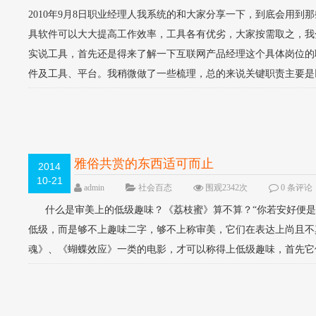
2010年9月8日职业经理人我系统的和大家分享一下，到底会用
具软件可以大大提高工作效率，工具各有优劣，大家按需取之，我分
实说工具，首先还是得来了解一下互联网产品经理这个具体岗位的
件及工具、平台。我稍微做了一些梳理，总的来说关键职责主要是以
雅俗共赏的东西适可而止
2014
10-21
admin
社会百态
围观2342次
0 条评论
什么是审美上的低级趣味？《荔枝蜜》算不算？“你若安好便是
低级，而是够不上趣味二字，够不上称审美，它们在表达上尚且
魂》、《蝴蝶效应》一类的电影，才可以称得上低级趣味，首先它们