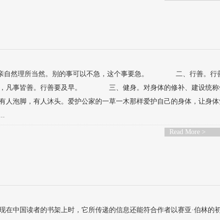
双亲自然理所当然。别的事可以不急，这个事要急。 二、行善。行
利他，凡事皆善。行善要及早。 三、健身。对身体的修补、建设统称
有人泡脚，有人沐头。爱护公家的一草一木那样爱护自己的身体，让身体
.
Read More >
样出现在中国读者的书架上时，它所传递的信息还能符合作者以赛亚·伯林的