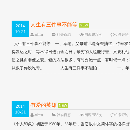
人生有三件事不能等
NEW
2014
10-21
admin
社会百态
围观1978次
0 条评论
人生有三件事不能等 一、孝老。父母哺儿是春蚕抽丝，侍奉
得发达之时，等不得日进百金之日，最穷的人也能行善。只要
使之健而非使之衰。健的方法很多，有时要饱一点，有时饿一点；
从跟了你没吃亏。 人生有三件事不能怕： 一、年..
有爱的英雄
NEW
2014
10-21
admin
社会百态
围观2556次
0 条评论
《个人印象》初版于1980年。33年后，当它以中文简体字的模