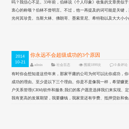
吗？我信心不足。33年前，伯林说《个人印象》收集的文章类似于
衷心的称颂？伯林不曾明言。不过，他一再提及的词可能是关键，那
光何其珍贵。当斯大林、佛朗哥、墨索里尼、希特勒以及大大小小的
你永远不会超级成功的3个原因
2014
10-21
admin
社会百态
围观1899次
0 条评论
有时你会想知道这些年来，那家平庸的公司为何可以比你成功，你
成功的理由。至少是以下三个理由。你是不是像我一样，希望赚更多
户关系管理(CRM)软件和服务;我们的客户愿意选择我们来实现
我有更高的发展期望，我要赚钱，我家里还有学费、抵押贷款和食品