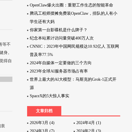
OpenClaw爆火出圈：重塑工作生态的智能革命
腾讯工程师摆摊免费装OpenClaw，排队的人有小
学生还有大妈
你家第一台影碟机是什么牌子？
纪念本站累计访问量突破400万人次
善等不
CNNIC：2023年中国网民规模达10.92亿人 互联网
健身。
普及率77.5%
觉得自
2024年自媒体一定要做的三个方向
2023年全球AI服务器市场占有率
世界上最大的AI大模型：马斯克的Grok-1正式开
源
SpaceX的5大惊人事实
文章归档
2026年3月 (4)
2024年4月 (1)
初衷
2024年3月 (7)
2024年2月 (3)