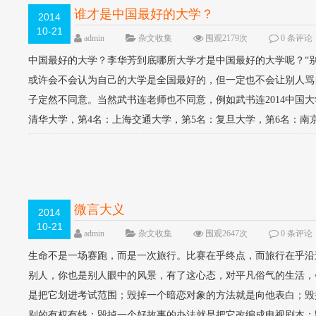
谁才是中国最好的大学？
2014
10-21
admin
杂文收集
围观2179次
0 条评论
中国最好的大学？李华芳到底哪所大学才是中国最好的大学呢？“
或许会不会认为自己的大学是全国最好的，但一定也不会让别人骂
子定然不同意。当然武书连老师也不同意，例如武书连2014中国大
清华大学，第4名：上海交通大学，第5名：复旦大学，第6名：南京大
微言大义
2014
10-21
admin
杂文收集
围观2647次
0 条评论
生命不是一场赛跑，而是一次旅行。比赛在乎终点，而旅行在乎沿
别人，你也是别人眼中的风景，有了这心态，对平凡俗气的生活，
是把它划进考试范围；毁掉一个暗恋对象的方法就是向他表白；毁
别的有权有钱；毁掉一个好故事的办法就是把它改编成电视剧本；毁