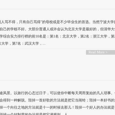
别人骂不得，只有自己骂得”的母校或是不少毕业生的首选。当然宁波大学
自己的学校不好。大部分普通人或许会认为北京大学是最好的，但清华大
学综合实力排行榜的前10名是：第1名：北京大学，第2名：浙江大学，第
学，第7名：武汉大学，...
Read More >
途风景。以旅行的心态过日子，可以使你中断每天周而复始的凡人琐事。
会得到一种解脱。毁掉一首好歌的方法就是把它当闹铃；毁掉一本好书的
掉一个向往之地的方法就是十一的时候去那儿！毁掉一个好人的办法就是
掉一个好制度的办法就是把它潜规则。人...