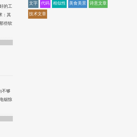
文字
代码
相似性
美食美景
诗意文章
，好的工
技术文章
求：其
那些软
为不够
电锯惊