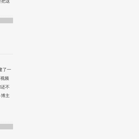
要把这
建了一
把视频
都还不
多博主