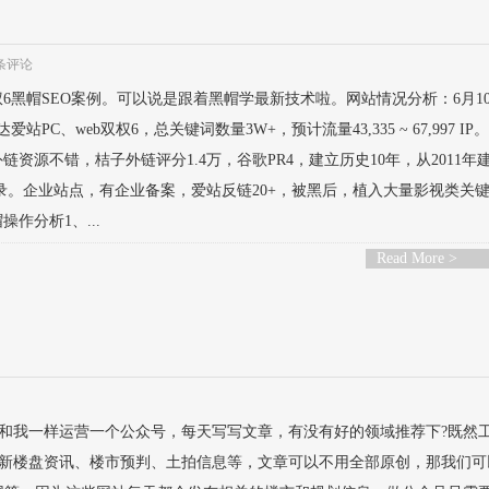
 条评论
权6黑帽SEO案例。可以说是跟着黑帽学最新技术啦。网站情况分析：6月1
站PC、web双权6，总关键词数量3W+，预计流量43,335 ~ 67,997 IP
资源不错，桔子外链评分1.4万，谷歌PR4，建立历史10年，从2011年
录。企业站点，有企业备案，爱站反链20+，被黑后，植入大量影视类关
作分析1、...
Read More >
和我一样运营一个公众号，每天写写文章，有没有好的领域推荐下?既然
新楼盘资讯、楼市预判、土拍信息等，文章可以不用全部原创，那我们可