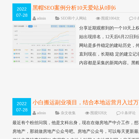
黑帽SEO案例分析10天爱站从0到6
2022
07-28
admin
SEO和个人网站
围观1004次
0
分享近期观察到的一个10天上
始出现排名，12天后6月22日到达爱
网站是多件稳定的建站历史，外链
直到现在，长期稳 定的建立记
内容都是采集的新闻内容。黑帽操
小白搬运副业项目，结合本地运营月入过万
2022
07-28
admin
杂文收集
围观928次
0 条评论
最近有个粉丝问我，他是文科出身，现在在做房地产中介工作，想
房地产，那就做房地产公众号吧。房地产公众号，可以每天更新最