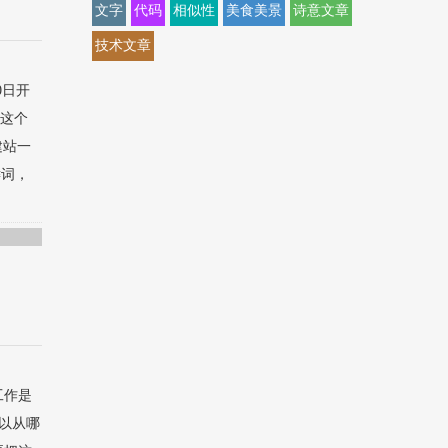
文字
代码
相似性
美食美景
诗意文章
技术文章
0日开
。这个
建站一
键词，
工作是
以从哪