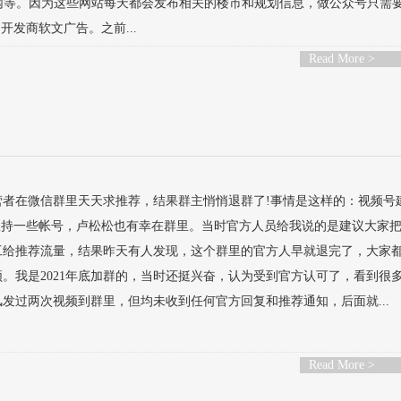
.房天下网等。因为这些网站每天都会发布相关的楼市和规划信息，做公众号只需
开发商软文广告。之前...
Read More >
营者在微信群里天天求推荐，结果群主悄悄退群了!事情是这样的：视频号
扶持一些帐号，卢松松也有幸在群里。当时官方人员给我说的是建议大家
工给推荐流量，结果昨天有人发现，这个群里的官方人早就退完了，大家
。我是2021年底加群的，当时还挺兴奋，认为受到官方认可了，看到很
发过两次视频到群里，但均未收到任何官方回复和推荐通知，后面就...
Read More >