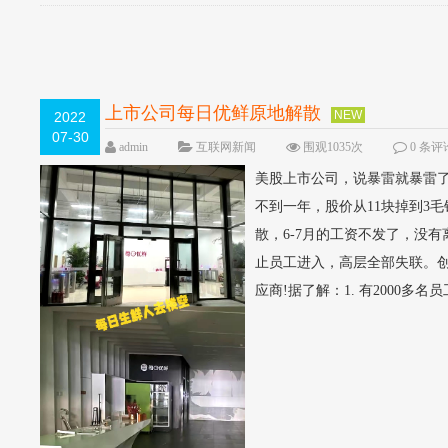
上市公司每日优鲜原地解散 ​​
NEW
2022
07-30
admin
互联网新闻
围观1035次
0 条评
美股上市公司，说暴雷就暴雷了
不到一年，股价从11块掉到3
散，6-7月的工资不发了，没
止员工进入，高层全部失联。
应商!据了解：1. 有2000多名员