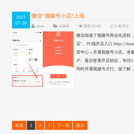
微信“视频号小店”上线
2022
07-28
admin
自媒体
围观1014次
0 条评论
微信加速了视频号商业化进程，
店”。PC端开店入口:https://c
货中心→开通视频号小店。准备
户。最后签署开店协议，等待3
同时开通视频号才行。据了解，“
首页
1
2
3
下一页
最后