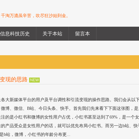
。千淘万漉虽辛苦，吹尽狂沙始到金。
信息科技历史
关于本站
留言本
变现的思路
NEW
上各大新媒体平台的用户及平台调性和引流变现的操作思路。我们会从以
、微博、微信、B站、今日头条、快手。首先我们先来看下下面这张图，是
注的是小红书和微博的女性用户占优，小红书甚至达到了69%，是一个
推的产品受众是女性用户的话，就可以优先布局小红书。而另一边b站、快
b站，微博，小红书的年龄分布更...