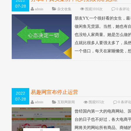
2022
07-28
admin
杂文收集
围观1016次
0 条评论
朋友YY,一个很好看的女生，
做闲鱼无货源。当然，她也有
也没给人家商量。她是怎么做
点就比很多人要强太多了，虽
一个借口，每天在家睡懒觉，想
易趣网宣布停止运营
2022
07-28
admin
互联网新闻
围观955次
0 条评
曾经国内第一大的电商网站、国
台的日子也不好过，各大电商平台
网将关闭网站所有商品、商铺