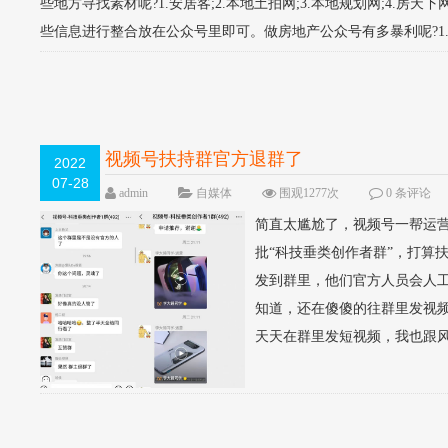
些地方寻找素材呢?1.安居客;2.本地土拍网;3.本地规划网;4
些信息进行整合放在公众号里即可。做房地产公众号有多暴利呢?1.
视频号扶持群官方退群了
2022
07-28
admin
自媒体
围观1277次
0 条评论
简直太尴尬了，视频号一帮运
批“科技垂类创作者群”，打算
发到群里，他们官方人员会人
知道，还在傻傻的往群里发视频
天天在群里发短视频，我也跟风