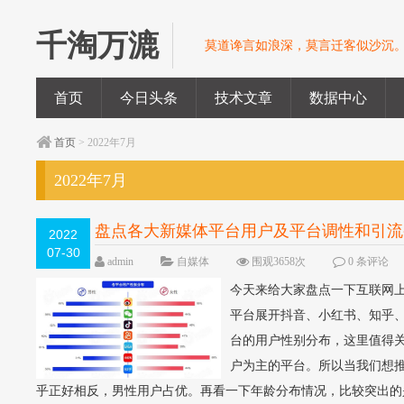
千淘万漉
莫道谗言如浪深，莫言迁客似沙沉
首页
今日头条
技术文章
数据中心
首页
> 2022年7月
2022年7月
盘点各大新媒体平台用户及平台调性和引流
2022
07-30
admin
自媒体
围观3658次
0 条评论
今天来给大家盘点一下互联网
平台展开抖音、小红书、知乎
台的用户性别分布，这里值得关
户为主的平台。所以当我们想
乎正好相反，男性用户占优。再看一下年龄分布情况，比较突出的是