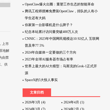
OpenClaw爆火出圈：重塑工作生态的智能革命
腾讯工程师摆摊免费装OpenClaw，排队的人有小
学生还有大妈
你家第一台影碟机是什么牌子？
纪念本站累计访问量突破400万人次
CNNIC：2023年中国网民规模达10.92亿人 互联网
，上市
普及率77.5%
原地解
2024年自媒体一定要做的三个方向
为由禁
2023年全球AI服务器市场占有率
东、供
世界上最大的AI大模型：马斯克的Grok-1正式开
源
SpaceX的5大惊人事实
文章归档
2026年3月 (4)
2024年4月 (1)
2024年3月 (7)
2024年2月 (3)