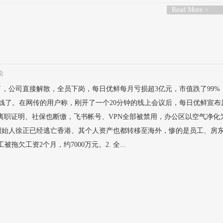
Read More >
论
，公司直接解散，全员下岗，每日优鲜每月亏损超3亿元，市值跌了99%
毛钱了。在网传的用户称，刚开了一个20分钟的线上会议后，每日优鲜宣布
有离职证明、社保也断缴，飞书帐号、VPN全部被禁用，办公区以空气净化
创始人徐正已经逃亡香港、其个人资产也都转移至海外，惨的是员工、房
工被拖欠工资2个月，约7000万元。2. 全...