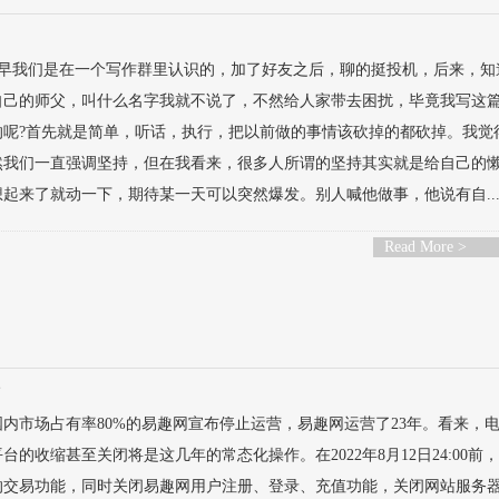
最早我们是在一个写作群里认识的，加了好友之后，聊的挺投机，后来，知
自己的师父，叫什么名字我就不说了，不然给人家带去困扰，毕竟我写这
的呢?首先就是简单，听话，执行，把以前做的事情该砍掉的都砍掉。我觉
然我们一直强调坚持，但在我看来，很多人所谓的坚持其实就是给自己的
起来了就动一下，期待某一天可以突然爆发。别人喊他做事，他说有自..
Read More >
论
内市场占有率80%的易趣网宣布停止运营，易趣网运营了23年。看来，
的收缩甚至关闭将是这几年的常态化操作。在2022年8月12日24:00前
的交易功能，同时关闭易趣网用户注册、登录、充值功能，关闭网站服务