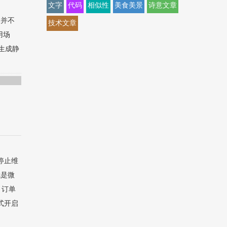
文字
代码
相似性
美食美景
诗意文章
？并不
技术文章
用场
生成静
停止维
就是微
、订单
式开启