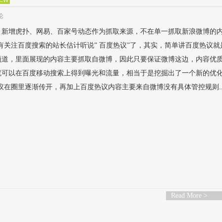
论
，新增虎扑、网易、百家号动态作为抓取来源，不在单一抓取新浪微博的
有关注百度搜索的站长估计听说” 百度热议”了，其实，简单讲百度热议就
频道，里面展现的内容主要抓取自微博，因此只要保证微博这边，内容优
就可以在百度移动搜索上得到曝光和流量，相当于是挖掘出了一个新的优
议在圈里逐渐传开，再加上百度热议内容主要来自微博没有具体管控规则..
Read More >