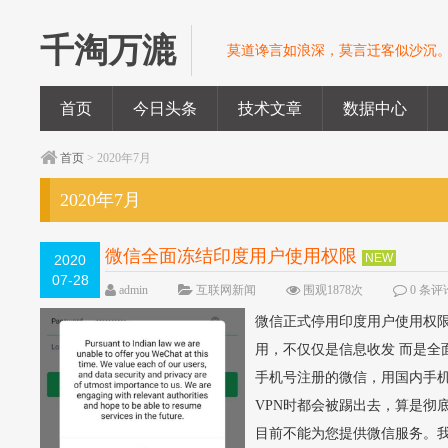
千淘万漉
莫道谗言如浪深，莫言迁客似沙沉
首页
今日头条
技术文章
数据中心
首页
> 2020年7月
2020年7月
微信全面冻结印度用户使用权限
NEW
2020
07-28
admin
互联网新闻
围观1878次
0 条评
微信正式停用印度用户使用权
用，不仅仅是信息收发 而是
手机号注册的微信，用国内手
VPN时都会被踢出去，算是彻
目前不能为您提供微信服务。我