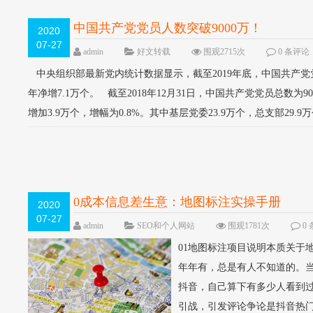
中国共产党党员人数突破9000万！
2020
07-27
admin
好文转载
围观2715次
0 条评论
中央组织部最新党内统计数据显示，截至2019年底，中国共产党党员总
年净增7.1万个。 截至2018年12月31日，中国共产党党员总数为90
增加3.9万个，增幅为0.8%。其中基层党委23.9万个，总支部29.9
0成本信息差生意：地图标注实操手册
2020
07-27
admin
SEO和个人网站
围观1781次
0
01地图标注项目说明本质关于
年年有，总是有人不知道的。
抖音，自己算下有多少人看到
引战，引发评论争论是抖音热门