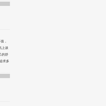
不值，
纸上谈
己的舒
追求多