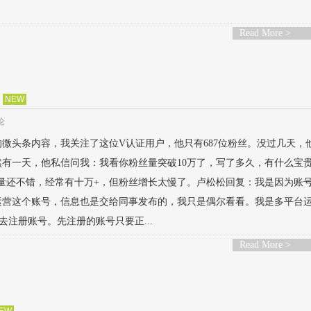
Read More >
NEW
论
的微头条内容，我关注了这位V认证用户，他只有687位粉丝。没过几天，
有一天，他私信问我：我看你粉丝量突破10万了，写了多久，有什么宝
量还不错，经常有十万+，但粉丝增长太慢了。卢松松回复：我是因为账
运营这个账号，信息也是交给同事发布的，我只是偶尔看看。我是多平台
注册账号。先注册的账号只要正...
Read More >
EW