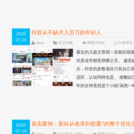
抖音从不缺月入百万的年轻人
2020
07-16
admin
好文转载
围观1934次
0 条评论
最近的几篇文章我一直都在唱
但是这些都是肺腑之言。 越
兵，抖音的多数项目只有自己
适区，认知同样也是。 推翻自
年的女神竟然是个小姐!虽然一时
真实案例：新站从收录到权重7的整个优化
2020
07-16
admin
SEO和个人网站
围观1816次
0