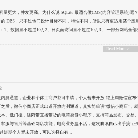
、容量更大，并发更高。为什么说 SQLite 最适合做CMS(内容管理系统)呢
都是非常优秀的 DBS，只不过他们设计目标不同，特性不同，所以只有更适用某个应
1、数据量不超过10万2、日页面访问量不超过10万3、 一部分网站全部
Read More >
论
放内测通道，企业和个体工商户都可申请，个人暂未开放!继上周微信宣布
之后，微信小商店正式出道开放内测通道，其实简单讲“微信小商店”，
成本、低门槛，还附带直播带货的电商卖货小程序，支持商品发布、交易
、客服与售后等基础网店功能，电商业务盘不活，这次腾讯自己出手搞!正
短期个人暂未开放，可以选择自有...