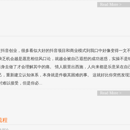
Read More >
衰抖音创业，很多看似大好的抖音项目和商业模式到我口中好像变得一文
是缺乏机会越是愿意相信风口论，就越会被自己遐想的成功迷惑，实操不是
亲身去做了才会理解其中的痛。 情人眼里出西施，人向来都是乐意呆在自
己，重新建立认知体系，本身就是件极其困难的事。 这就好比你突然发现
难以接受，但是你必...
Read More >
流程
 条评论