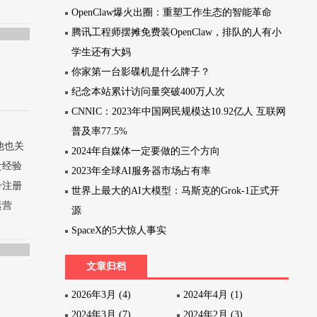
OpenClaw爆火出圈：重塑工作生态的智能革命
腾讯工程师摆摊免费装OpenClaw，排队的人有小
学生还有大妈
你家第一台影碟机是什么牌子？
纪念本站累计访问量突破400万人次
CNNIC：2023年中国网民规模达10.92亿人 互联网
普及率77.5%
他也关
2024年自媒体一定要做的三个方向
贵经验
2023年全球AI服务器市场占有率
号注册
世界上最大的AI大模型：马斯克的Grok-1正式开
运营
源
SpaceX的5大惊人事实
文章归档
2026年3月 (4)
2024年4月 (1)
2024年3月 (7)
2024年2月 (3)