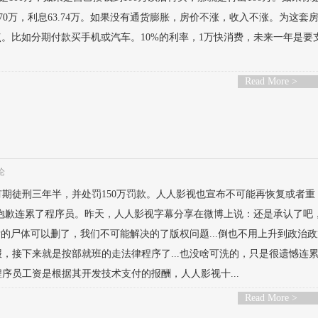
，本金70万，利息63.74万。如果没有通货膨胀，房价不涨，收入不涨。为这套
点。比如分期付款买手机或汽车。10%的利率，1万快消费，未来一年是要
Read More >
论
期徒刑三年半，并处罚150万罚款。人人影视也宣布不可能再恢复或者重
很抱歉连累了程序员。昨天，人人影视字幕分享在微博上说：还是承认了吧
P的尸体可以删了，我们不可能解决的了版权问题...倒也不用上升到政治
，接下来就是按部就班的走法律程序了...也没啥可洗的，只是很遗憾连
序员工资是根据其开发技术支付的报酬，人人影视十...
Read More >