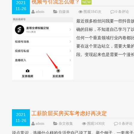
视频号引流怎么做？
NEW
2021
11-26
admin
自媒体
围观1845次
0 条评论
最近很多粉丝问我要一些抖音
确的目标，不知道自己学习了
任何一个垂直领域行业内卷都
要在这个里边站立，需要大量
段。变现起来也是需要一个漫长
工薪阶层买房买车考虑好再决定
2021
11-26
admin
杂文收集
围观1430次
0 条评论
说点常识，选择什么样的生活您自己说了算。举个例子，一套房子是1