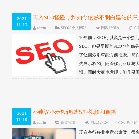
再入SEO怪圈，到如今依然不明白建站的意
2021
11-19
admin
SEO和个人网站
围观1396次
0
10年前，SEO可以说是一个
SEO。但是早期的SEO也的
了让搜索引擎能方便检索。简
先展示权的。随着移动互联与大
滑。同时大家也发现，但凡是国
不建议小老板转型做短视频和直播
2021
11-19
admin
杂文收集
围观1275次
0 条评论
现在各行各业生意都难做，很