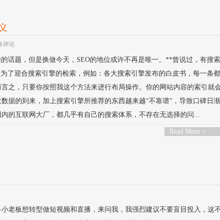
义
 条评论
热门的话题，但是换做今天，SEO的地位或许不再是唯一。**曾说过，有搜
确是为了迎合搜索引擎的检索，例如：各大搜索引擎发布的白皮书，每一条
而言之，只要你按照我这个方法来进行布局操作。你的网站内容的索引就
数据的到来，加上搜索引擎所推荐的东西越来越“不靠谱”，导致口碑日
内的互联网大厂，都几乎有自己的搜索体系，不存在无选择的问...
Read More >
多小老板想转型做短视频和直播，来问我，我强烈建议不要盲目投入，这