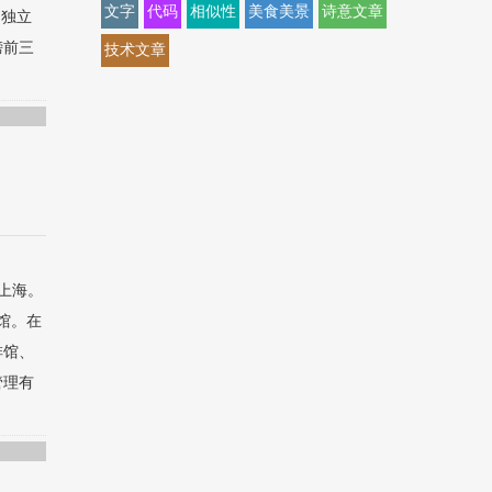
文字
代码
相似性
美食美景
诗意文章
为独立
榜前三
技术文章
是上海。
啡馆。在
啡馆、
管理有