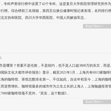
”，专科声誉排行榜中设置了42个专科。这是复旦大学医院管理研究所作
排行榜。综合榜前三名很稳，第四五位换位健康时报记者发现，名列排行
北京协和医院、四川大学华西医院、中国人民解放军总...
Read More >
论
城市是哪里？答案不是伦敦，不是纽约，也不是人口超3800万的东京，而
0国际文化大都市评价报告》显示，截至2021年1月，上海共有6913家咖
上海的咖啡馆、茶馆总数排名第一。不仅如此，自去年初至今，上海的咖
反而逆势增长。咖啡馆最多的城市作为土生土长的上海人，上海咖越投资
000家咖啡馆毫不意外。“其实，这个数据5...
Read More >