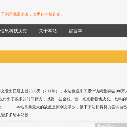
。千淘万漉虽辛苦，吹尽狂沙始到金。
信息科技历史
关于本站
留言本
博文发出已经去过2596天（7.11年），本站也迎来了累计访问量突破100万
站长也付出了很多的时间精力，以及一些金钱。也一点点看着他成长。七年的
念。 本站目前最大的缺点是原创文章少，接下来站长将努力尝试自
多多给本站投...
Read More >