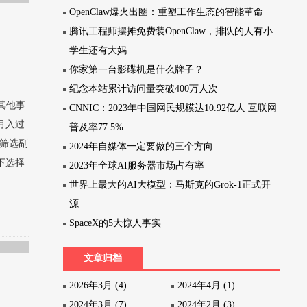
OpenClaw爆火出圈：重塑工作生态的智能革命
腾讯工程师摆摊免费装OpenClaw，排队的人有小
学生还有大妈
你家第一台影碟机是什么牌子？
纪念本站累计访问量突破400万人次
其他事
CNNIC：2023年中国网民规模达10.92亿人 互联网
月入过
普及率77.5%
确筛选副
2024年自媒体一定要做的三个方向
下选择
2023年全球AI服务器市场占有率
世界上最大的AI大模型：马斯克的Grok-1正式开
源
SpaceX的5大惊人事实
文章归档
2026年3月 (4)
2024年4月 (1)
2024年3月 (7)
2024年2月 (3)