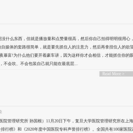
明明没什么东西，但就是播放量和点赞量很高，然后你自己拍得明明很用心
做自媒体的套路很简单，就是要先抓住人的注意力，然后再拿捏住人的欲
夜暴富!为什么他们要开着豪车讲，因为这样你才会相信，才能抓住你的
不会吹、不会包装自己就只能在最底层...
Read More >
论
学医院管理研究所 孙国根）11月20日下午，复旦大学医院管理研究所在上
合排行榜》和《2020年度中国医院专科声誉排行榜》。全国共有100家医院