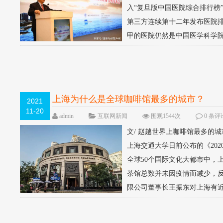
入“复旦版中国医院综合排行榜
第三方连续第十二年发布医院
甲的医院仍然是中国医学科学院
上海为什么是全球咖啡馆最多的城市？
2021
11-20
admin
互联网新闻
围观1544次
0 条评
文/ 赵越世界上咖啡馆最多的
上海交通大学日前公布的《202
全球50个国际文化大都市中，
茶馆总数并未因疫情而减少，
限公司董事长王振东对上海有近7