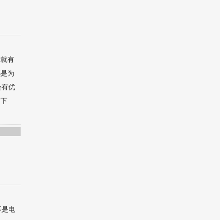
索就有
都是为
会有优
渐下
不是电