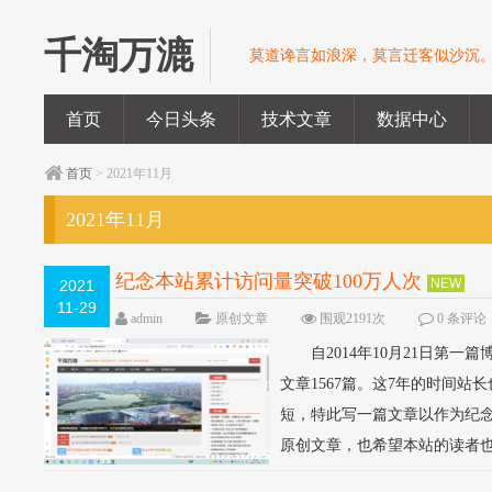
千淘万漉
莫道谗言如浪深，莫言迁客似沙沉
首页
今日头条
技术文章
数据中心
首页
> 2021年11月
2021年11月
纪念本站累计访问量突破100万人次
NEW
2021
11-29
admin
原创文章
围观2191次
0 条评论
自2014年10月21日第一篇
文章1567篇。这7年的时间
短，特此写一篇文章以作为纪
原创文章，也希望本站的读者也能